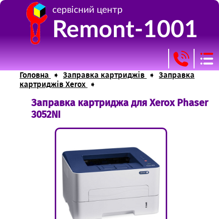
сервісний центр
Remont-1001
Головна
➧
Заправка картриджів
➧
Заправка
картриджів Xerox
➧
Заправка картриджа для Xerox Phaser
+38(095) 860 37 96
Головна
3052NI
+38(099) 720 44 29
Ремонт оргтехніки
Заправка картриджів
Прошивка пристроїв
Витратні матеріали
Контакти