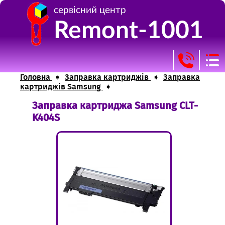
сервісний центр
Remont-1001
Головна
➧
Заправка картриджів
➧
Заправка
картриджів Samsung
➧
Заправка картриджа Samsung CLT-
+38(095) 860 37 96
Головна
K404S
+38(099) 720 44 29
Ремонт оргтехніки
Заправка картриджів
Прошивка пристроїв
Витратні матеріали
Контакти