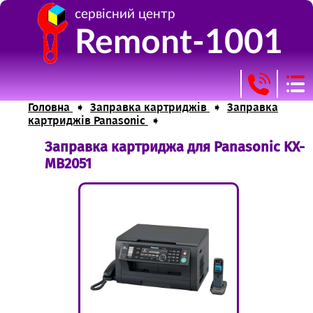
сервісний центр
Remont-1001
Головна
➧
Заправка картриджів
➧
Заправка
картриджів Panasonic
➧
Заправка картриджа для Panasonic KX-
+38(095) 860 37 96
Головна
MB2051
+38(099) 720 44 29
Ремонт оргтехніки
Заправка картриджів
Прошивка пристроїв
Витратні матеріали
Контакти